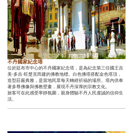
不丹國家紀念塔
位於廷布市中心的不丹國家紀念塔，是為紀念第三任國王吉
美·多吉·旺楚克而建的佛教地標。白色佛塔搭配金色塔頂，
造型莊嚴典雅，是當地民眾每天轉經祈福的場所。塔內供奉
著多尊佛像與佛教壁畫，展現不丹深厚的宗教文化。
旅客可在此感受寧靜氛圍，親身體驗不丹人民虔誠的信仰生
活。