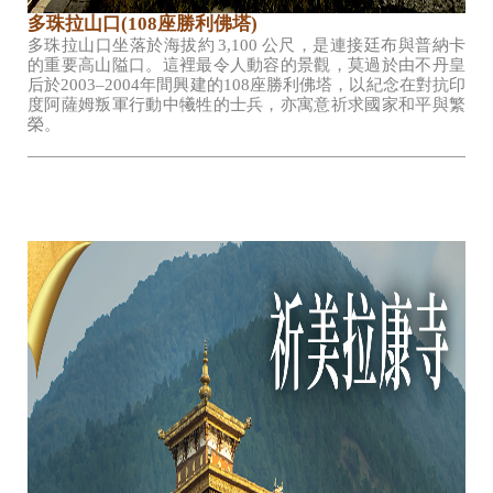
多珠拉山口(108
座勝利佛塔)
多珠拉山口坐落於海拔約 3,100 公尺，是連接廷布與普納卡
的重要高山隘口。這裡最令人動容的景觀，莫過於由不丹皇
后於2003–2004年間興建的108座勝利佛塔，以紀念在對抗印
度阿薩姆叛軍行動中犧牲的士兵，亦寓意祈求國家和平與繁
榮。