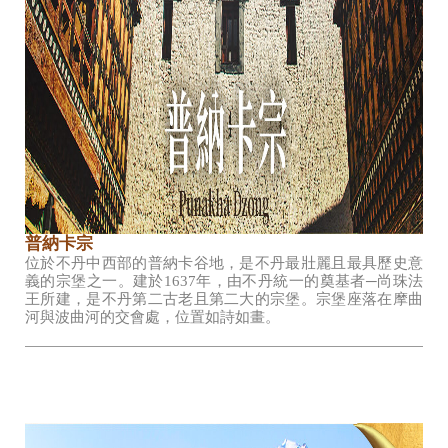
普納卡宗
位於不丹中西部的普納卡谷地，是不丹最壯麗且最具歷史意
義的宗堡之一。建於1637年，由不丹統一的奠基者─尚珠法
王所建，是不丹第二古老且第二大的宗堡。宗堡座落在摩曲
河與波曲河的交會處，位置如詩如畫。