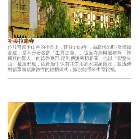
祈美拉康寺
位於普那卡山谷的小丘上，建於1499年，由高僧昂旺·喬傑爾
創建，是不丹著名的「生育之廟」。這座寺廟與被稱為「神
瘋狂的聖人」的德魯克巴·昆利傳說密切相關—他以「智慧火
炬」征服邪魔，因此廟中保有其使用的木製象徵物，並流傳
對信眾頭頂象徵性的輕拍儀式，據說能帶來生育祝福。