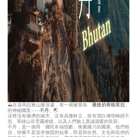
⛰️在喜馬拉雅山脈深處，有一個被譽為「
最後的香格里拉
」
的神秘國度——
不丹
。🌏
這裡沒有擁擠的城市、沒有高樓林立，卻有潔白佛塔轉經不
息、翠綠山谷雲霧繚繞，以及人們臉上真誠溫暖的笑容。
不丹，是一個用「國民幸福指數」衡量國力的國家。他們相
信，快樂不是追求物質的結果，而是與自然、文化和信仰的