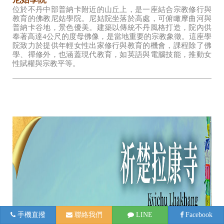
位於不丹中部普納卡附近的山丘上，是一座結合宗教修行與
教育的佛教尼姑學院。尼姑院坐落於高處，可俯瞰摩曲河與
普納卡谷地，景色優美。建築以傳統不丹風格打造，院內供
奉著高達4公尺的度母佛像，是當地重要的宗教象徵。這座學
院致力於提供年輕女性出家修行與教育的機會，課程除了佛
學、禪修外，也涵蓋現代教育，如英語與電腦技能，推動女
性賦權與宗教平等。
手機直撥
聯絡我們
LINE
Facebook