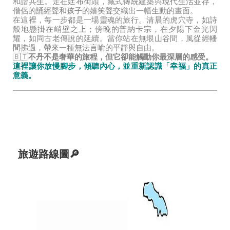
和諧共生。走在廷布街頭，藏式傳統建築與現代生活並存，
僧侶的誦經聲和孩子的嬉笑聲交織出一幅生動的畫面。
在這裡，每一步都是一場靈魂的旅行。清晨的虎穴寺，如詩
般地懸掛在峭壁之上；傍晚的普納卡宗，在夕陽下金光閃
耀，如同古老傳說的延續。當你站在無垠山谷間，風從經幡
間拂過，帶來一種無法言喻的平靜與自由。
🇧🇹
不丹不是奢華的旅程，但它卻能觸動你最深層的感受。
這裡讓你放慢腳步，傾聽內心，並重新認識「幸福」的真正
意義。
旅遊路線圖
🔎