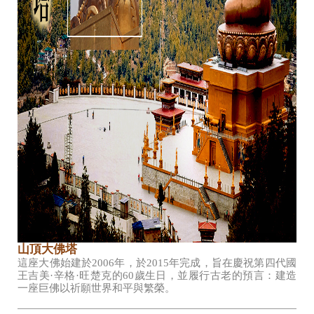
山頂大佛塔
這座大佛始建於2006年，於2015年完成，旨在慶祝第四代國
王吉美·辛格·旺楚克的60歲生日，並履行古老的預言：建造
一座巨佛以祈願世界和平與繁榮。