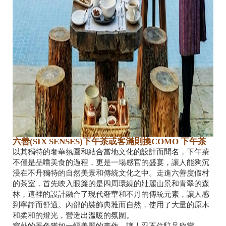
六善(SIX SENSES)
下午茶或客滿則換COMO
下午茶
以其獨特的奢華氛圍和結合當地文化的設計而聞名，下午茶
不僅是品嚐美食的過程，更是一場感官的盛宴，讓人能夠沉
浸在不丹獨特的自然美景和傳統文化之中。走進六善度假村
的茶室，首先映入眼簾的是四周環繞的壯麗山景和青翠的森
林，這裡的設計融合了現代奢華和不丹的傳統元素，讓人感
到寧
靜而舒適。內部的裝飾典雅而自然，使用了大量的原木
和柔和的燈光，營造出溫暖的氛圍。