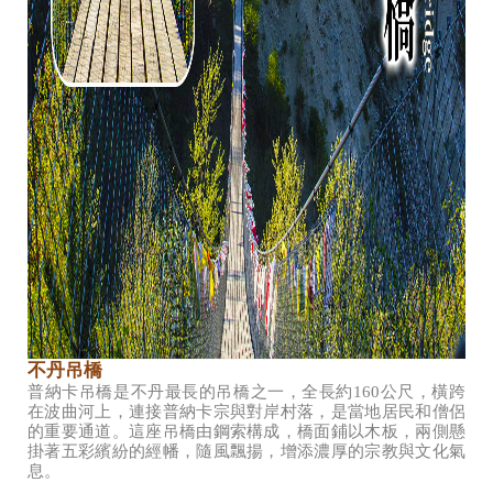
不丹吊橋
普納卡吊橋是不丹最長的吊橋之一，全長約160公尺，橫跨
在波曲河上，連接普納卡宗與對岸村落，是當地居民和僧侶
的重要通道。這座吊橋由鋼索構成，橋面鋪以木板，兩側懸
掛著五彩繽紛的經幡，隨風飄揚，增添濃厚的宗教與文化氣
息。